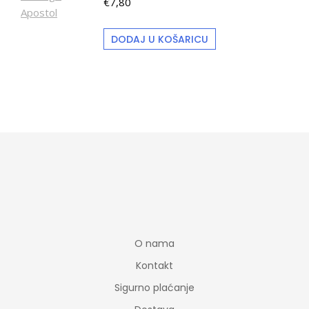
€
7,80
DODAJ U KOŠARICU
O nama
Kontakt
Sigurno plaćanje