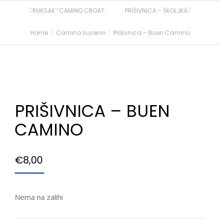
RUKSAK “CAMINO CROATIA”
PRIŠIVNICA – ŠKOLJKA
Home
Camino suveniri
Prišivnica – Buen Camino
You are here:
PRIŠIVNICA – BUEN
CAMINO
€
8,00
Nema na zalihi