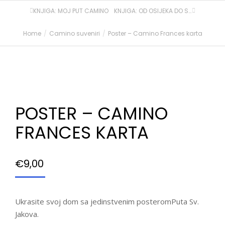
KNJIGA: MOJ PUT CAMINO
KNJIGA: OD OSIJEKA DO SANTIAGO DE COMPOSTELE
Home
Camino suveniri
Poster – Camino Frances karta
You are here:
POSTER – CAMINO
FRANCES KARTA
€
9,00
Ukrasite svoj dom sa jedinstvenim posteromPuta Sv.
Jakova.