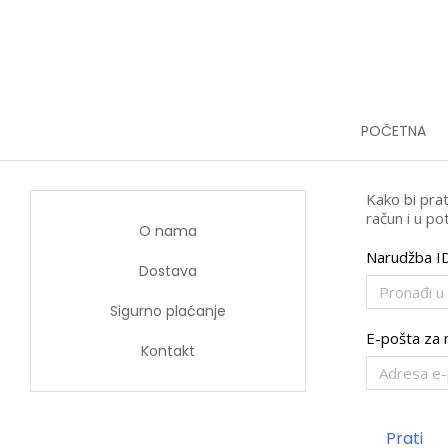
POČETNA
Kako bi prat
račun i u po
O nama
Narudžba I
Dostava
Sigurno plaćanje
E-pošta za 
Kontakt
Prati